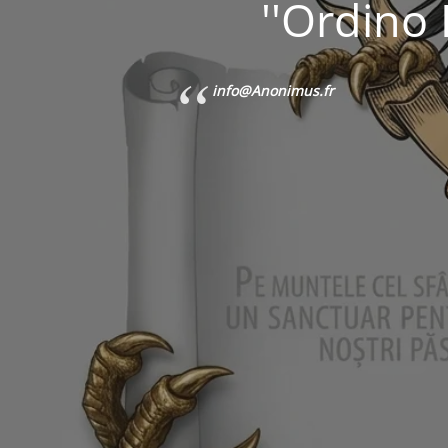
''Ordino 
info@Anonimus.fr