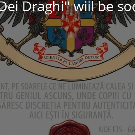
Dei Draghi'' wiil be s